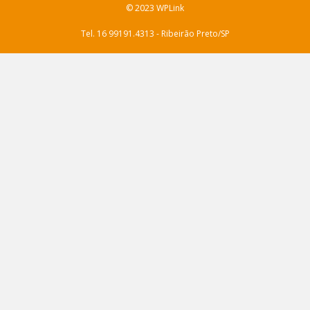
© 2023 WPLink
Tel. 16 99191.4313 - Ribeirão Preto/SP